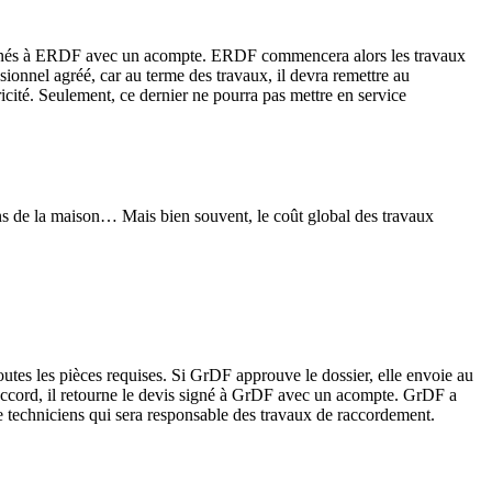
is signés à ERDF avec un acompte. ERDF commencera alors les travaux
ssionnel agréé, car au terme des travaux, il devra remettre au
ricité. Seulement, ce dernier ne pourra pas mettre en service
ions de la maison… Mais bien souvent, le coût global des travaux
outes les pièces requises. Si GrDF approuve le dossier, elle envoie au
d’accord, il retourne le devis signé à GrDF avec un acompte. GrDF a
e techniciens qui sera responsable des travaux de raccordement.