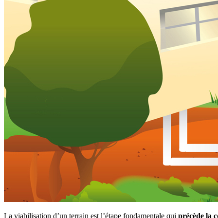
La viabilisation d’un terrain est l’étape fondamentale qui
précède la c