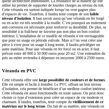
quelle architecture immobilière. La résistance de la matière qu’elle
utilise lui permet de supporter de lourdes charges au niveau du toit.
Cette véranda est surtout indiquée lorsqu’on veut gagner plus
d’espaces de vie. Toutefois, il faudra tenir compte de son
faible
niveau d’isolation
. Il faut savoir aussi qu’une véranda en fer forgé
ou en acier est très sensible à la rouille. C’est pourquoi un traitement
anti-corrosion est nécessaire pour renforcer sa durabilité. De plus, sa
sensibilité à la fraîcheur ne favorise pas non plus un bon confort
intérieur. L’installation de ce modèle de véranda n’est envisageable
que pour un usage en période estivale. Mais si l’on veut créer une
pièce à vivre pour un usage à long terme, il faudra privilégier un
autre matériau. Pour une véranda en fer forcé ou en acier, il faut
prévoir entre 40 000 à 50 000 euros pour 20 m2. Une estimation du
prix au mètre reviendra à dépenser en moyenne 2000 à 2500 euros.
Véranda en PVC
Cette véranda offre une
large possibilité de couleurs et de formes
.
Elle est simple et facile à installer. Le PVC offrant un bon niveau
d’isolation, cela permet de bénéficier d’un meilleur confort intérieur.
Cette véranda est aussi fonctionnelle en toute saison. On peut donc
choisir ce type d’extension pour créer un espace de vie modeste et
charmant. Il faudra, toutefois, tenir compte du
vieillissement de ce
matériau sur le long terme
. Du fait de sa matière, une véranda en