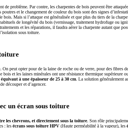
nt de problème. Par contre, les charpentes de bois peuvent être attaqué
 poutres et le changement de couleur du bois sont des signes d’infestation
 bois. Mais si l’attaque est généralisée et que plus du tiers de la charpent
habituels de longévité du bois (vernissage, traitement hydrofuge ou ignifu
aitements et les réparations, il faudra aérer la charpente autant que pos
’isolation sous toiture.
toiture
e
. On peut opter pour de la laine de roche ou de verre, pour des fibres de
 de bois et les laines minérales ont une résistance thermique supérieure 
i équivaut à une épaisseur de 25 à 30 cm
. La solution généralement a
 de découper et d’agencer.
vec un écran sous toiture
tre les chevrons, et directement sous la toiture
. Son rôle principaleme
es : les
écrans sous toiture HPV
(Haute perméabilité à la vapeur), les