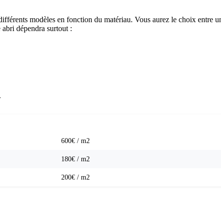
ntre différents modèles en fonction du matériau. Vous aurez le choix entre
 abri dépendra surtout :
.
PRIX MOYEN AU M2
600€ / m2
180€ / m2
200€ / m2