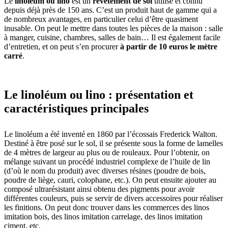
Le
linoléum ou lino
est un
revêtement de sol
utilisé et connu
depuis déjà près de 150 ans. C’est un produit haut de gamme qui a
de nombreux avantages, en particulier celui d’être quasiment
inusable. On peut le mettre dans toutes les pièces de la maison : salle
à manger, cuisine, chambres, salles de bain… Il est également facile
d’entretien, et on peut s’en procurer
à partir de 10 euros le mètre
carré
.
Le linoléum ou lino : présentation et
caractéristiques principales
Le linoléum a été inventé en 1860 par l’écossais Frederick Walton.
Destiné à être posé sur le sol, il se présente sous la forme de lamelles
de 4 mètres de largeur au plus ou de rouleaux. Pour l’obtenir, on
mélange suivant un procédé industriel complexe de l’huile de lin
(d’où le nom du produit) avec diverses résines (poudre de bois,
poudre de liège, cauri, colophane, etc.). On peut ensuite ajouter au
composé ultrarésistant ainsi obtenu des pigments pour avoir
différentes couleurs, puis se servir de divers accessoires pour réaliser
les finitions. On peut donc trouver dans les commerces des linos
imitation bois, des linos imitation carrelage, des linos imitation
ciment, etc.