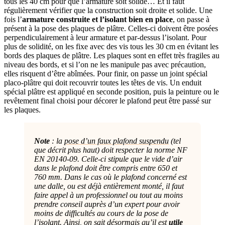
tous les 40 cm pour que l’armature soit solide… Et il faut
régulièrement vérifier que la construction soit droite et solide. Une
fois l’
armature construite et l’isolant bien en place
, on passe à
présent à la pose des plaques de plâtre. Celles-ci doivent être posées
perpendiculairement à leur armature et par-dessus l’isolant. Pour
plus de solidité, on les fixe avec des vis tous les 30 cm en évitant les
bords des plaques de plâtre. Les plaques sont en effet très fragiles au
niveau des bords, et si l’on ne les manipule pas avec précaution,
elles risquent d’être abîmées. Pour finir, on passe un joint spécial
placo-plâtre qui doit recouvrir toutes les têtes de vis. Un enduit
spécial plâtre est appliqué en seconde position, puis la peinture ou le
revêtement final choisi pour décorer le plafond peut être passé sur
les plaques.
Note
: la
pose d’un faux plafond suspendu
(tel
que décrit plus haut) doit respecter la norme NF
EN 20140-09. Celle-ci stipule que le vide d’air
dans le plafond doit être compris entre 650 et
760 mm. Dans le cas où le plafond concerné est
une dalle, ou est déjà entièrement monté, il faut
faire appel à un professionnel ou tout au moins
prendre conseil auprès d’un expert pour avoir
moins de difficultés au cours de la pose de
l’isolant. Ainsi, on sait désormais qu’il est
utile