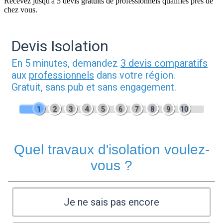
Recevez jusqu'à 5 devis gratuits de professionnels qualifiés près de
chez vous.
Devis Isolation
En 5 minutes, demandez
3 devis comparatifs
aux
professionnels
dans votre région.
Gratuit, sans pub et sans engagement.
1
2
3
4
5
6
7
8
9
10
Quel travaux d'isolation voulez-
vous ?
Je ne sais pas encore