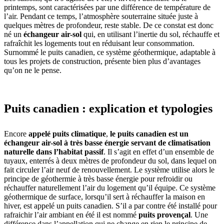
printemps, sont caractérisées par une différence de température de
l’air. Pendant ce temps, l’atmosphère souterraine située juste à
quelques mètres de profondeur, reste stable. De ce constat est donc
né un
échangeur air-sol
qui, en utilisant l’inertie du sol, réchauffe et
rafraîchit les logements tout en réduisant leur consommation.
Surnommé le puits canadien, ce système géothermique, adaptable à
tous les projets de construction, présente bien plus d’avantages
qu’on ne le pense.
Puits canadien : explication et typologies
Encore
appelé puits climatique
,
le puits canadien est un
échangeur air-sol à très basse énergie servant de climatisation
naturelle dans l’habitat passif
. Il s’agit en effet d’un ensemble de
tuyaux, enterrés à deux mètres de profondeur du sol, dans lequel on
fait circuler l’air neuf de renouvellement. Le système utilise alors le
principe de géothermie à très basse énergie pour refroidir ou
réchauffer naturellement l’air du logement qu’il équipe. Ce système
géothermique de surface, lorsqu’il sert à réchauffer la maison en
hiver, est appelé un puits canadien. S’il a par contre été installé pour
rafraichir l’air ambiant en été il est nommé
puits provençal
. Une
différence dans l’appellation qui ne change en rien le principe de