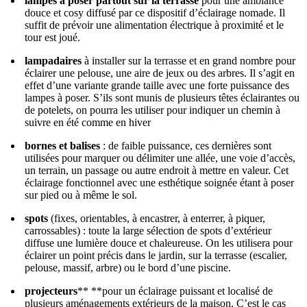
lampes à poser partout sur la terrasse
pour une ambiance
douce et cosy diffusé par ce dispositif d’éclairage nomade. Il
suffit de prévoir une alimentation électrique à proximité et le
tour est joué.
lampadaires
à installer sur la terrasse et en grand nombre pour
éclairer une pelouse, une aire de jeux ou des arbres. Il s’agit en
effet d’une variante grande taille avec une forte puissance des
lampes à poser. S’ils sont munis de plusieurs têtes éclairantes ou
de potelets, on pourra les utiliser pour indiquer un chemin à
suivre en été comme en hiver
bornes et balises
: de faible puissance, ces dernières sont
utilisées pour marquer ou délimiter une allée, une voie d’accès,
un terrain, un passage ou autre endroit à mettre en valeur. Cet
éclairage fonctionnel avec une esthétique soignée étant à poser
sur pied ou à même le sol.
spots
(fixes, orientables, à encastrer, à enterrer, à piquer,
carrossables) : toute la large sélection de spots d’extérieur
diffuse une lumière douce et chaleureuse. On les utilisera pour
éclairer un point précis dans le jardin, sur la terrasse (escalier,
pelouse, massif, arbre) ou le bord d’une piscine.
projecteurs
** **pour un éclairage puissant et localisé de
plusieurs aménagements extérieurs de la maison. C’est le cas